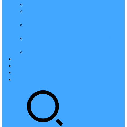
亲测：腾讯云轻量2核2G4M带宽服务器88元一年
腾讯云2核4G6M轻量应用服务器一年159元怎么
样？
2023腾讯云4核8G10M轻量服务器优惠价425元一
年
腾讯云轻量应用服务器8核16G14M性能评测值得
买
腾讯云16核32G20M轻量应用服务器性能怎么样？
云硬盘CBS
对象存储COS
腾讯云CDN
腾讯云域名