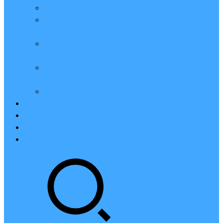
亲测：腾讯云轻量2核2G4M带宽服务器88元一年
腾讯云2核4G6M轻量应用服务器一年159元怎么
样？
2023腾讯云4核8G10M轻量服务器优惠价425元一
年
腾讯云轻量应用服务器8核16G14M性能评测值得
买
腾讯云16核32G20M轻量应用服务器性能怎么样？
云硬盘CBS
对象存储COS
腾讯云CDN
腾讯云域名