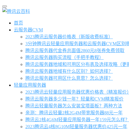
首页
云服务器CVM
2023腾讯云服务器价格表（新版收费标准）
3分钟腾讯云轻量应用服务器和云服务器CVM区别
腾讯云服务器代金券总面值2860元8张券免费领取
腾讯云服务器购买流程（手把手教程）
腾讯云服务器地域和可用区分布表及选择攻略（更
腾讯云服务器地域有什么区别？如何选择？
腾讯云服务器可用区什么意思？怎么选择？
轻量应用服务器
2023腾讯云轻量应用服务器优惠价格表（精准报价
腾讯云服务器多少钱一年？轻量和CVM精准报价
腾讯云轻量服务器怎么安装宝塔面板？两种方法
亲测：腾讯云轻量2核2G4M带宽服务器88元一年
腾讯云2核4G6M轻量应用服务器一年159元怎么样
2023腾讯云4核8G10M轻量服务器优惠价425元一年