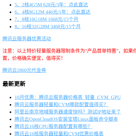
5、2核4G5M 628元/3年：点此直达
6、4核8G12M 446元/1年：点此直达
7、8核16G18M 1668元/15个月
8、16核32G28M 3468元/15个月
腾讯云服务器优惠活动
注意：以上特价轻量服务器限制条件为“产品首单特惠”，如果
置，价格确实便宜，值得买！
腾讯云2860元代金券
最新更新
10月优惠：腾讯云服务器价格表_轻量_CVM_GPU
腾讯云服务器轻量和CVM哪款配置值得买？
阿里云南京地域服务器速度快吗？测试IP地址来了
腾讯云OpenCloudOS安装宝塔Linux面板命令脚本
腾讯云16核CPU服务器配置有哪些？
腾讯云16核服务器轻量和CVM优惠价格表