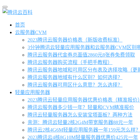
首页
云服务器CVM
2023腾讯云服务器价格表（新版收费标准）
3分钟腾讯云轻量应用服务器和云服务器CVM区别
腾讯云服务器代金券总面值2860元8张券免费领取
腾讯云服务器购买流程（手把手教程）
腾讯云服务器地域和可用区分布表及选择攻略（更
腾讯云服务器地域有什么区别？如何选择？
腾讯云服务器可用区什么意思？怎么选择？
轻量应用服务器
2023腾讯云轻量应用服务器优惠价格表（精准报价
腾讯云服务器多少钱一年？轻量和CVM精准报价
腾讯云轻量服务器怎么安装宝塔面板？两种方法
亲测：腾讯云轻量2核2G4M带宽服务器88元一年
腾讯云2核4G6M轻量应用服务器一年159元怎么样
2023腾讯云4核8G10M轻量服务器优惠价425元一年