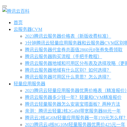
首页
云服务器CVM
2023腾讯云服务器价格表（新版收费标准）
3分钟腾讯云轻量应用服务器和云服务器CVM区别
腾讯云服务器代金券总面值2860元8张券免费领取
腾讯云服务器购买流程（手把手教程）
腾讯云服务器地域和可用区分布表及选择攻略（更
腾讯云服务器地域有什么区别？如何选择？
腾讯云服务器可用区什么意思？怎么选择？
轻量应用服务器
2023腾讯云轻量应用服务器优惠价格表（精准报价
腾讯云服务器多少钱一年？轻量和CVM精准报价
腾讯云轻量服务器怎么安装宝塔面板？两种方法
亲测：腾讯云轻量2核2G4M带宽服务器88元一年
腾讯云2核4G6M轻量应用服务器一年159元怎么样
2023腾讯云4核8G10M轻量服务器优惠价425元一年