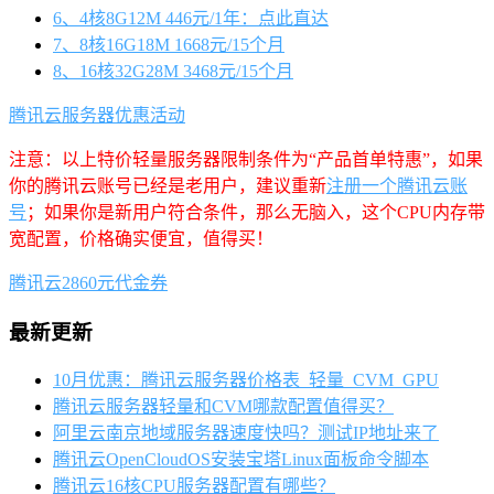
6、4核8G12M 446元/1年：点此直达
7、8核16G18M 1668元/15个月
8、16核32G28M 3468元/15个月
腾讯云服务器优惠活动
注意：以上特价轻量服务器限制条件为“产品首单特惠”，如果
你的腾讯云账号已经是老用户，建议重新
注册一个腾讯云账
号
；如果你是新用户符合条件，那么无脑入，这个CPU内存带
宽配置，价格确实便宜，值得买！
腾讯云2860元代金券
最新更新
10月优惠：腾讯云服务器价格表_轻量_CVM_GPU
腾讯云服务器轻量和CVM哪款配置值得买？
阿里云南京地域服务器速度快吗？测试IP地址来了
腾讯云OpenCloudOS安装宝塔Linux面板命令脚本
腾讯云16核CPU服务器配置有哪些？