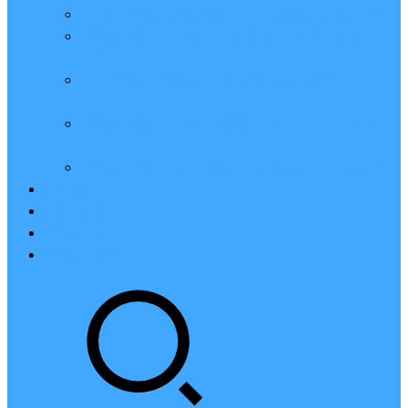
亲测：腾讯云轻量2核2G4M带宽服务器88元一年
腾讯云2核4G6M轻量应用服务器一年159元怎么
样？
2023腾讯云4核8G10M轻量服务器优惠价425元一
年
腾讯云轻量应用服务器8核16G14M性能评测值得
买
腾讯云16核32G20M轻量应用服务器性能怎么样？
云硬盘CBS
对象存储COS
腾讯云CDN
腾讯云域名