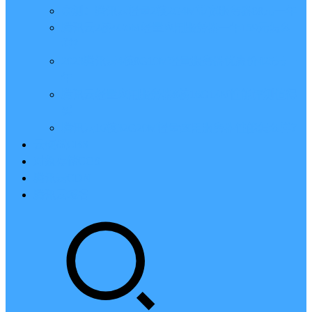
亲测：腾讯云轻量2核2G4M带宽服务器88元一年
腾讯云2核4G6M轻量应用服务器一年159元怎么
样？
2023腾讯云4核8G10M轻量服务器优惠价425元一
年
腾讯云轻量应用服务器8核16G14M性能评测值得
买
腾讯云16核32G20M轻量应用服务器性能怎么样？
云硬盘CBS
对象存储COS
腾讯云CDN
腾讯云域名