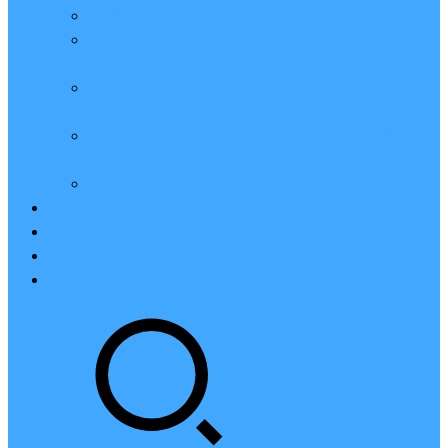
亲测：腾讯云轻量2核2G4M带宽服务器88元一年
腾讯云2核4G6M轻量应用服务器一年159元怎么
样？
2023腾讯云4核8G10M轻量服务器优惠价425元一
年
腾讯云轻量应用服务器8核16G14M性能评测值得
买
腾讯云16核32G20M轻量应用服务器性能怎么样？
云硬盘CBS
对象存储COS
腾讯云CDN
腾讯云域名