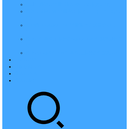
亲测：腾讯云轻量2核2G4M带宽服务器88元一年
腾讯云2核4G6M轻量应用服务器一年159元怎么
样？
2023腾讯云4核8G10M轻量服务器优惠价425元一
年
腾讯云轻量应用服务器8核16G14M性能评测值得
买
腾讯云16核32G20M轻量应用服务器性能怎么样？
云硬盘CBS
对象存储COS
腾讯云CDN
腾讯云域名