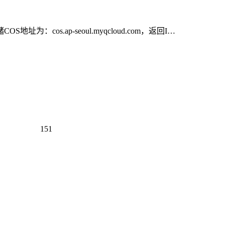
.ap-seoul.myqcloud.com，返回I…
151