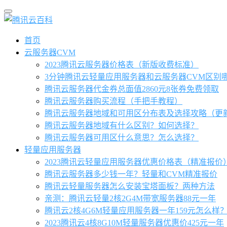
首页
云服务器CVM
2023腾讯云服务器价格表（新版收费标准）
3分钟腾讯云轻量应用服务器和云服务器CVM区别
腾讯云服务器代金券总面值2860元8张券免费领取
腾讯云服务器购买流程（手把手教程）
腾讯云服务器地域和可用区分布表及选择攻略（更
腾讯云服务器地域有什么区别？如何选择？
腾讯云服务器可用区什么意思？怎么选择？
轻量应用服务器
2023腾讯云轻量应用服务器优惠价格表（精准报价
腾讯云服务器多少钱一年？轻量和CVM精准报价
腾讯云轻量服务器怎么安装宝塔面板？两种方法
亲测：腾讯云轻量2核2G4M带宽服务器88元一年
腾讯云2核4G6M轻量应用服务器一年159元怎么样
2023腾讯云4核8G10M轻量服务器优惠价425元一年