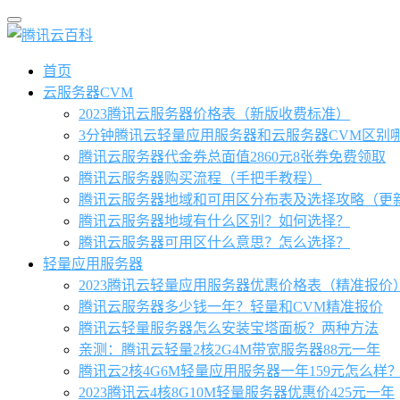
首页
云服务器CVM
2023腾讯云服务器价格表（新版收费标准）
3分钟腾讯云轻量应用服务器和云服务器CVM区别
腾讯云服务器代金券总面值2860元8张券免费领取
腾讯云服务器购买流程（手把手教程）
腾讯云服务器地域和可用区分布表及选择攻略（更
腾讯云服务器地域有什么区别？如何选择？
腾讯云服务器可用区什么意思？怎么选择？
轻量应用服务器
2023腾讯云轻量应用服务器优惠价格表（精准报价
腾讯云服务器多少钱一年？轻量和CVM精准报价
腾讯云轻量服务器怎么安装宝塔面板？两种方法
亲测：腾讯云轻量2核2G4M带宽服务器88元一年
腾讯云2核4G6M轻量应用服务器一年159元怎么样
2023腾讯云4核8G10M轻量服务器优惠价425元一年