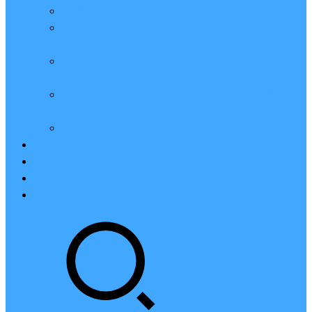
亲测：腾讯云轻量2核2G4M带宽服务器88元一年
腾讯云2核4G6M轻量应用服务器一年159元怎么
样？
2023腾讯云4核8G10M轻量服务器优惠价425元一
年
腾讯云轻量应用服务器8核16G14M性能评测值得
买
腾讯云16核32G20M轻量应用服务器性能怎么样？
云硬盘CBS
对象存储COS
腾讯云CDN
腾讯云域名