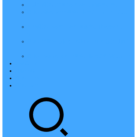
亲测：腾讯云轻量2核2G4M带宽服务器88元一年
腾讯云2核4G6M轻量应用服务器一年159元怎么
样？
2023腾讯云4核8G10M轻量服务器优惠价425元一
年
腾讯云轻量应用服务器8核16G14M性能评测值得
买
腾讯云16核32G20M轻量应用服务器性能怎么样？
云硬盘CBS
对象存储COS
腾讯云CDN
腾讯云域名