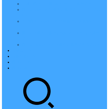
亲测：腾讯云轻量2核2G4M带宽服务器88元一年
腾讯云2核4G6M轻量应用服务器一年159元怎么
样？
2023腾讯云4核8G10M轻量服务器优惠价425元一
年
腾讯云轻量应用服务器8核16G14M性能评测值得
买
腾讯云16核32G20M轻量应用服务器性能怎么样？
云硬盘CBS
对象存储COS
腾讯云CDN
腾讯云域名