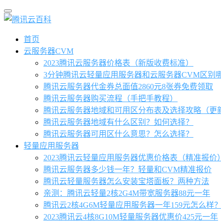
首页
云服务器CVM
2023腾讯云服务器价格表（新版收费标准）
3分钟腾讯云轻量应用服务器和云服务器CVM区别
腾讯云服务器代金券总面值2860元8张券免费领取
腾讯云服务器购买流程（手把手教程）
腾讯云服务器地域和可用区分布表及选择攻略（更
腾讯云服务器地域有什么区别？如何选择？
腾讯云服务器可用区什么意思？怎么选择？
轻量应用服务器
2023腾讯云轻量应用服务器优惠价格表（精准报价
腾讯云服务器多少钱一年？轻量和CVM精准报价
腾讯云轻量服务器怎么安装宝塔面板？两种方法
亲测：腾讯云轻量2核2G4M带宽服务器88元一年
腾讯云2核4G6M轻量应用服务器一年159元怎么样
2023腾讯云4核8G10M轻量服务器优惠价425元一年