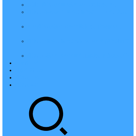
亲测：腾讯云轻量2核2G4M带宽服务器88元一年
腾讯云2核4G6M轻量应用服务器一年159元怎么
样？
2023腾讯云4核8G10M轻量服务器优惠价425元一
年
腾讯云轻量应用服务器8核16G14M性能评测值得
买
腾讯云16核32G20M轻量应用服务器性能怎么样？
云硬盘CBS
对象存储COS
腾讯云CDN
腾讯云域名