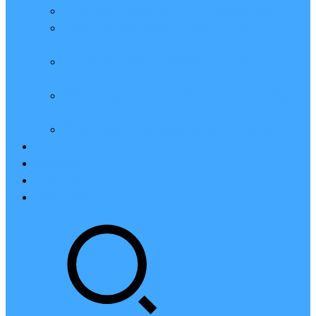
亲测：腾讯云轻量2核2G4M带宽服务器88元一年
腾讯云2核4G6M轻量应用服务器一年159元怎么
样？
2023腾讯云4核8G10M轻量服务器优惠价425元一
年
腾讯云轻量应用服务器8核16G14M性能评测值得
买
腾讯云16核32G20M轻量应用服务器性能怎么样？
云硬盘CBS
对象存储COS
腾讯云CDN
腾讯云域名