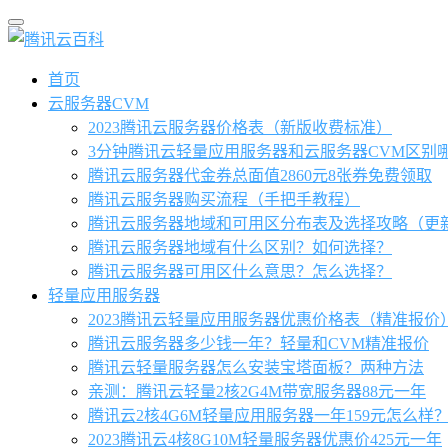
首页
云服务器CVM
2023腾讯云服务器价格表（新版收费标准）
3分钟腾讯云轻量应用服务器和云服务器CVM区别
腾讯云服务器代金券总面值2860元8张券免费领取
腾讯云服务器购买流程（手把手教程）
腾讯云服务器地域和可用区分布表及选择攻略（更
腾讯云服务器地域有什么区别？如何选择？
腾讯云服务器可用区什么意思？怎么选择？
轻量应用服务器
2023腾讯云轻量应用服务器优惠价格表（精准报价
腾讯云服务器多少钱一年？轻量和CVM精准报价
腾讯云轻量服务器怎么安装宝塔面板？两种方法
亲测：腾讯云轻量2核2G4M带宽服务器88元一年
腾讯云2核4G6M轻量应用服务器一年159元怎么样
2023腾讯云4核8G10M轻量服务器优惠价425元一年