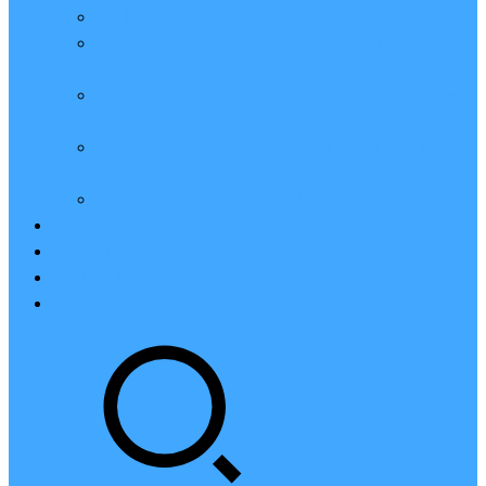
亲测：腾讯云轻量2核2G4M带宽服务器88元一年
腾讯云2核4G6M轻量应用服务器一年159元怎么
样？
2023腾讯云4核8G10M轻量服务器优惠价425元一
年
腾讯云轻量应用服务器8核16G14M性能评测值得
买
腾讯云16核32G20M轻量应用服务器性能怎么样？
云硬盘CBS
对象存储COS
腾讯云CDN
腾讯云域名