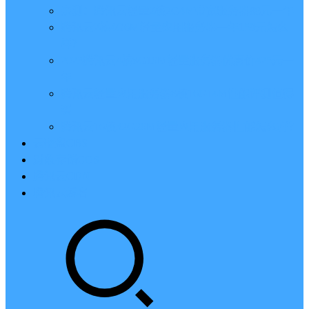
亲测：腾讯云轻量2核2G4M带宽服务器88元一年
腾讯云2核4G6M轻量应用服务器一年159元怎么
样？
2023腾讯云4核8G10M轻量服务器优惠价425元一
年
腾讯云轻量应用服务器8核16G14M性能评测值得
买
腾讯云16核32G20M轻量应用服务器性能怎么样？
云硬盘CBS
对象存储COS
腾讯云CDN
腾讯云域名