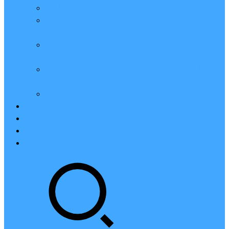
亲测：腾讯云轻量2核2G4M带宽服务器88元一年
腾讯云2核4G6M轻量应用服务器一年159元怎么
样？
2023腾讯云4核8G10M轻量服务器优惠价425元一
年
腾讯云轻量应用服务器8核16G14M性能评测值得
买
腾讯云16核32G20M轻量应用服务器性能怎么样？
云硬盘CBS
对象存储COS
腾讯云CDN
腾讯云域名