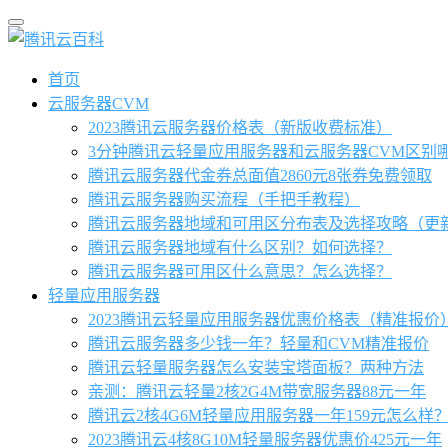
首页
云服务器CVM
2023腾讯云服务器价格表（新版收费标准）
3分钟腾讯云轻量应用服务器和云服务器CVM区别
腾讯云服务器代金券总面值2860元8张券免费领取
腾讯云服务器购买流程（手把手教程）
腾讯云服务器地域和可用区分布表及选择攻略（更
腾讯云服务器地域有什么区别？如何选择？
腾讯云服务器可用区什么意思？怎么选择？
轻量应用服务器
2023腾讯云轻量应用服务器优惠价格表（精准报价
腾讯云服务器多少钱一年？轻量和CVM精准报价
腾讯云轻量服务器怎么安装宝塔面板？两种方法
亲测：腾讯云轻量2核2G4M带宽服务器88元一年
腾讯云2核4G6M轻量应用服务器一年159元怎么样
2023腾讯云4核8G10M轻量服务器优惠价425元一年