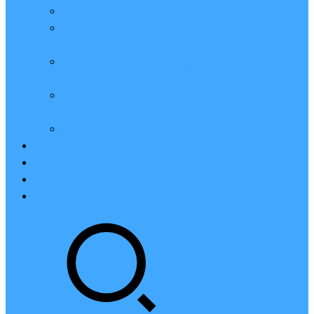
亲测：腾讯云轻量2核2G4M带宽服务器88元一年
腾讯云2核4G6M轻量应用服务器一年159元怎么
样？
2023腾讯云4核8G10M轻量服务器优惠价425元一
年
腾讯云轻量应用服务器8核16G14M性能评测值得
买
腾讯云16核32G20M轻量应用服务器性能怎么样？
云硬盘CBS
对象存储COS
腾讯云CDN
腾讯云域名