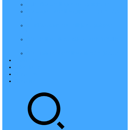
亲测：腾讯云轻量2核2G4M带宽服务器88元一年
腾讯云2核4G6M轻量应用服务器一年159元怎么
样？
2023腾讯云4核8G10M轻量服务器优惠价425元一
年
腾讯云轻量应用服务器8核16G14M性能评测值得
买
腾讯云16核32G20M轻量应用服务器性能怎么样？
云硬盘CBS
对象存储COS
腾讯云CDN
腾讯云域名