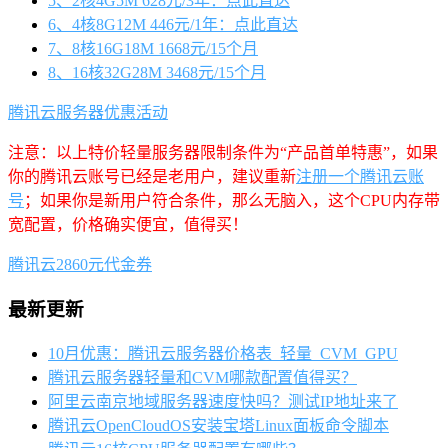
5、2核4G5M 628元/3年：点此直达
6、4核8G12M 446元/1年：点此直达
7、8核16G18M 1668元/15个月
8、16核32G28M 3468元/15个月
腾讯云服务器优惠活动
注意：以上特价轻量服务器限制条件为“产品首单特惠”，如果
你的腾讯云账号已经是老用户，建议重新
注册一个腾讯云账
号
；如果你是新用户符合条件，那么无脑入，这个CPU内存带
宽配置，价格确实便宜，值得买！
腾讯云2860元代金券
最新更新
10月优惠：腾讯云服务器价格表_轻量_CVM_GPU
腾讯云服务器轻量和CVM哪款配置值得买？
阿里云南京地域服务器速度快吗？测试IP地址来了
腾讯云OpenCloudOS安装宝塔Linux面板命令脚本