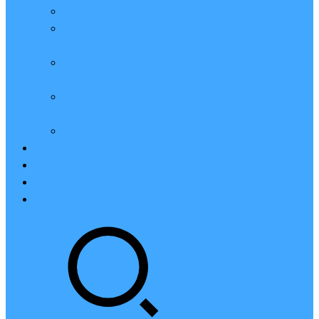
亲测：腾讯云轻量2核2G4M带宽服务器88元一年
腾讯云2核4G6M轻量应用服务器一年159元怎么
样？
2023腾讯云4核8G10M轻量服务器优惠价425元一
年
腾讯云轻量应用服务器8核16G14M性能评测值得
买
腾讯云16核32G20M轻量应用服务器性能怎么样？
云硬盘CBS
对象存储COS
腾讯云CDN
腾讯云域名