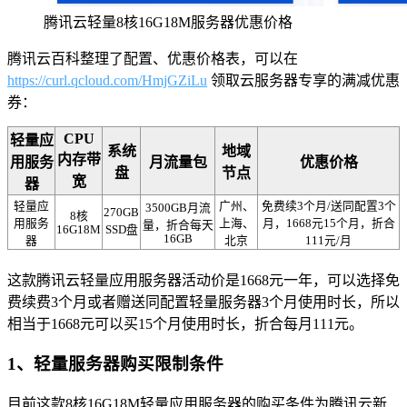
腾讯云轻量8核16G18M服务器优惠价格
腾讯云百科整理了配置、优惠价格表，可以在
https://curl.qcloud.com/HmjGZiLu
领取云服务器专享的满减优惠
券：
CPU
轻量应
系统
地域
内存带
用服务
月流量包
优惠价格
盘
节点
宽
器
轻量应
广州、
免费续3个月/送同配置3个
3500GB月流
270GB
8核
用服务
上海、
月，1668元15个月，折合
量，折合每天
16G18M
SSD盘
16GB
器
北京
111元/月
这款腾讯云轻量应用服务器活动价是1668元一年，可以选择免
费续费3个月或者赠送同配置轻量服务器3个月使用时长，所以
相当于1668元可以买15个月使用时长，折合每月111元。
1、轻量服务器购买限制条件
目前这款8核16G18M轻量应用服务器的购买条件为腾讯云新