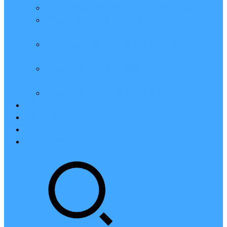
亲测：腾讯云轻量2核2G4M带宽服务器88元一年
腾讯云2核4G6M轻量应用服务器一年159元怎么
样？
2023腾讯云4核8G10M轻量服务器优惠价425元一
年
腾讯云轻量应用服务器8核16G14M性能评测值得
买
腾讯云16核32G20M轻量应用服务器性能怎么样？
云硬盘CBS
对象存储COS
腾讯云CDN
腾讯云域名