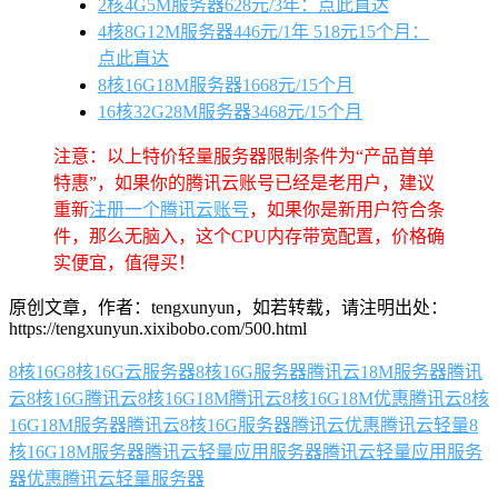
2核4G5M服务器628元/3年：点此直达
4核8G12M服务器446元/1年 518元15个月：
点此直达
8核16G18M服务器1668元/15个月
16核32G28M服务器3468元/15个月
注意：以上特价轻量服务器限制条件为“产品首单
特惠”，如果你的腾讯云账号已经是老用户，建议
重新
注册一个腾讯云账号
，如果你是新用户符合条
件，那么无脑入，这个CPU内存带宽配置，价格确
实便宜，值得买！
原创文章，作者：tengxunyun，如若转载，请注明出处：
https://tengxunyun.xixibobo.com/500.html
8核16G
8核16G云服务器
8核16G服务器
腾讯云18M服务器
腾讯
云8核16G
腾讯云8核16G18M
腾讯云8核16G18M优惠
腾讯云8核
16G18M服务器
腾讯云8核16G服务器
腾讯云优惠
腾讯云轻量8
核16G18M服务器
腾讯云轻量应用服务器
腾讯云轻量应用服务
器优惠
腾讯云轻量服务器