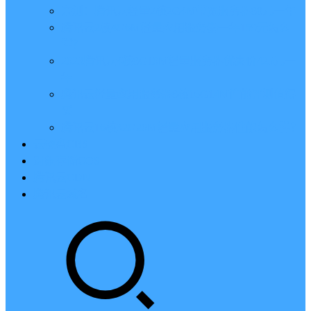
亲测：腾讯云轻量2核2G4M带宽服务器88元一年
腾讯云2核4G6M轻量应用服务器一年159元怎么
样？
2023腾讯云4核8G10M轻量服务器优惠价425元一
年
腾讯云轻量应用服务器8核16G14M性能评测值得
买
腾讯云16核32G20M轻量应用服务器性能怎么样？
云硬盘CBS
对象存储COS
腾讯云CDN
腾讯云域名