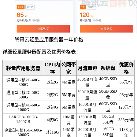
腾讯云轻量应用服务器一年价格
详细轻量服务器配置及优惠价格表：
CPU内
公网带
优惠价
轻量应用服务器
月流量包
系统盘
存
宽
格
40GB SSD
300GB月流
通用型-2核2G-40G-
2核2G
4M带宽
65元/年
300G
盘
量
50GB SSD
500GB月流
通用型-2核2G-50G-
2核2G
5M带宽
98元/年
500G
盘
量
60GB SSD
1000GB月
通用型-2核4G-60G-
2核4G
6M带宽
120元/年
1000G
盘
流量
100GB
LARGE8-100GB-
10M带
1500GB月
4核8G
388元/年
1500GB
SSD盘
宽
流量
160GB
14M带
3000GB月
1138元/
企业型-8核16G-160G-
8核16G
3000G
SSD盘
宽
流量
年