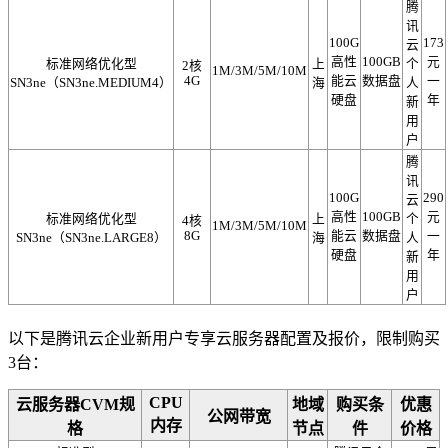
腾
讯
100G
173
云
高性
100GB
元
标准网络优化型
上
个
2核
1M/3M/5M/10M
4G
能云
数据盘
一
SN3ne（SN3ne.MEDIUM4）
海
人
硬盘
年
新
用
户
腾
讯
100G
290
云
高性
100GB
元
标准网络优化型
上
个
4核
1M/3M/5M/10M
8G
能云
数据盘
一
SN3ne（SN3ne.LARGE8）
海
人
硬盘
年
新
用
户
以下是腾讯云企业新用户专享云服务器配置及报价，限制购买
3台：
CPU
云服务器CVM规
地域
购买条
优惠
公网带宽
内存
格
节点
件
价格