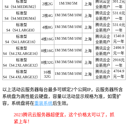
标准型
腾讯云企
301.2元
1M/3M/5M
2核2G
上海
S4（S4.MEDIUM2）
业新用户
一年
标准型
腾讯云企
531.6元
1M/3M/5M/10M
2核4G
上海
S4（S4.MEDIUM4）
业新用户
一年
标准型
腾讯云企
531.6元
1M/3M/5M/10M
4核8G
上海
S4（S4.LARGE8）
业新用户
一年
1540.8
标准型
腾讯云企
1M/3M/5M/10M
4核16G
上海
元一年
S4（S4.LARGE16）
业新用户
2496.9
标准型
腾讯云企
1M/3M/5M/10M
8核16G
上海
元一年
S4（S4.2XLARGE16）
业新用户
标准型
腾讯云企
2916元
1M/3M/5M/10M
8核32G
上海
S4（S4.2XLARGE32）
业新用户
一年
4704.9
标准型
腾讯云企
16核
1M/3M/5M/10M
上海
32G
元一年
S4（S4.4XLARGE32）
业新用户
以上活动云服务器每台最多可绑定2个公网IP，云服务器所含
系统盘为高性能云硬盘，容量以活动显示规格为准，如需扩
容，系统盘将在
重装系统
后生效。
2023腾讯云服务器超便宜，这个价格太可以了，抓
紧上车！