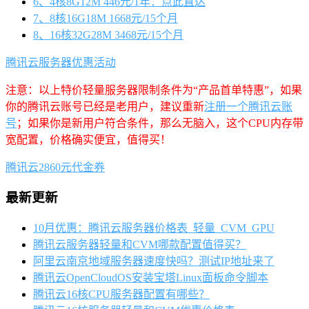
6、4核8G12M 446元/1年：点此直达
7、8核16G18M 1668元/15个月
8、16核32G28M 3468元/15个月
腾讯云服务器优惠活动
注意：以上特价轻量服务器限制条件为“产品首单特惠”，如果
你的腾讯云账号已经是老用户，建议重新
注册一个腾讯云账
号
；如果你是新用户符合条件，那么无脑入，这个CPU内存带
宽配置，价格确实便宜，值得买！
腾讯云2860元代金券
最新更新
10月优惠：腾讯云服务器价格表_轻量_CVM_GPU
腾讯云服务器轻量和CVM哪款配置值得买？
阿里云南京地域服务器速度快吗？测试IP地址来了
腾讯云OpenCloudOS安装宝塔Linux面板命令脚本
腾讯云16核CPU服务器配置有哪些？