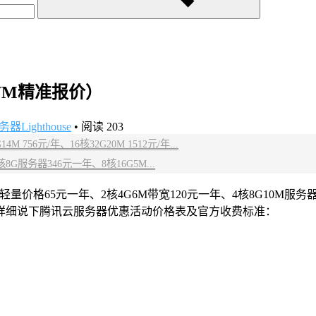
VM精准报价）
ighthouse
•
阅读 203
 756元/年、16核32G20M 1512元/年...
G服务器346元一年、8核16G5M...
格65元一年、2核4G6M带宽120元一年、4核8G10M服务器38
科来详细说下腾讯云服务器优惠活动价格表及官方收费标准：