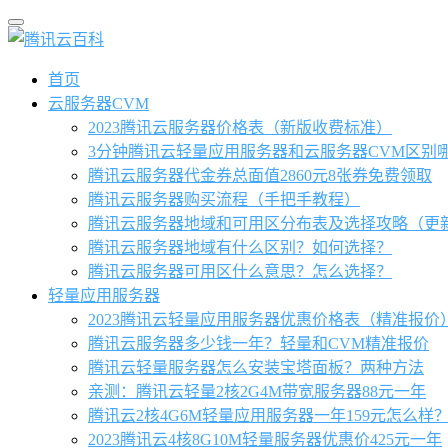
首页
云服务器CVM
2023腾讯云服务器价格表（新版收费标准）
3分钟腾讯云轻量应用服务器和云服务器CVM区别
腾讯云服务器代金券总面值2860元8张券免费领取
腾讯云服务器购买流程（手把手教程）
腾讯云服务器地域和可用区分布表及选择攻略（更
腾讯云服务器地域有什么区别？如何选择？
腾讯云服务器可用区什么意思？怎么选择？
轻量应用服务器
2023腾讯云轻量应用服务器优惠价格表（精准报价
腾讯云服务器多少钱一年？轻量和CVM精准报价
腾讯云轻量服务器怎么安装宝塔面板？两种方法
亲测：腾讯云轻量2核2G4M带宽服务器88元一年
腾讯云2核4G6M轻量应用服务器一年159元怎么样
2023腾讯云4核8G10M轻量服务器优惠价425元一年