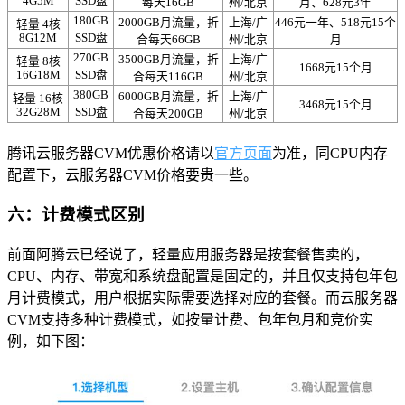
4G5M
SSD盘
每天16GB
州/北京
月、628元3年
180GB
2000GB月流量，折
上海/广
446元一年、518元15个
轻量 4核
8G12M
SSD盘
合每天66GB
州/北京
月
270GB
3500GB月流量，折
上海/广
轻量 8核
1668元15个月
16G18M
SSD盘
合每天116GB
州/北京
380GB
6000GB月流量，折
上海/广
轻量 16核
3468元15个月
32G28M
SSD盘
合每天200GB
州/北京
腾讯云服务器CVM优惠价格请以
官方页面
为准，同CPU内存
配置下，云服务器CVM价格要贵一些。
六：计费模式区别
前面阿腾云已经说了，轻量应用服务器是按套餐售卖的，
CPU、内存、带宽和系统盘配置是固定的，并且仅支持包年包
月计费模式，用户根据实际需要选择对应的套餐。而云服务器
CVM支持多种计费模式，如按量计费、包年包月和竞价实
例，如下图：