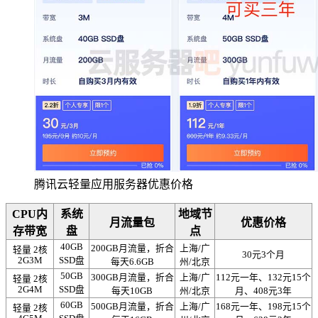
腾讯云轻量应用服务器优惠价格
CPU内
系统
地域节
月流量包
优惠价格
存带宽
盘
点
40GB
200GB月流量，折合
上海/广
轻量 2核
30元3个月
2G3M
SSD盘
每天6.6GB
州/北京
50GB
300GB月流量，折合
上海/广
112元一年、132元15个
轻量 2核
2G4M
SSD盘
每天10GB
州/北京
月、408元3年
60GB
500GB月流量，折合
上海/广
168元一年、198元15个
轻量 2核