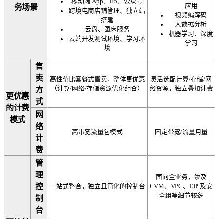
移动端 App、H5、公众号
应用
务场景
跨境电商店铺管理、独立站
视频编解码
搭建
大数据分析
云盘、图床服务
机器学习、深度
云端开发测试环境、学习环
学习
境
售
卖
高性价比套餐式售卖，整体更优惠
灵活选配计算/存储/网
（计算/网络/存储资源优化组合）
络资源，独立叠加计费
方
更优惠
式
的计费
网
模式
络
高带宽流量包模式
固定带宽/流量用量
计
费
管
理
面向全业务，涉及
控
一站式整合，独立且简化的控制台
CVM、VPC、EIP 及安
全组等细节较多
制
台