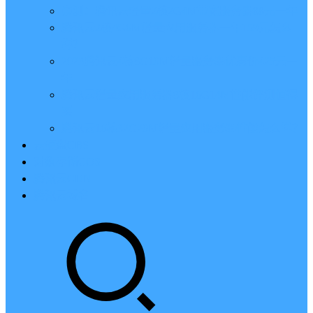
亲测：腾讯云轻量2核2G4M带宽服务器88元一年
腾讯云2核4G6M轻量应用服务器一年159元怎么
样？
2023腾讯云4核8G10M轻量服务器优惠价425元一
年
腾讯云轻量应用服务器8核16G14M性能评测值得
买
腾讯云16核32G20M轻量应用服务器性能怎么样？
云硬盘CBS
对象存储COS
腾讯云CDN
腾讯云域名