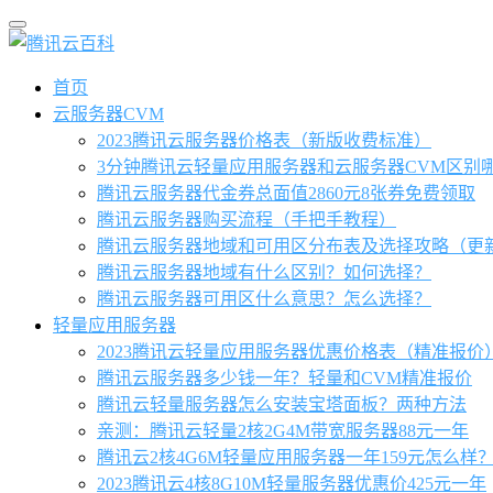
首页
云服务器CVM
2023腾讯云服务器价格表（新版收费标准）
3分钟腾讯云轻量应用服务器和云服务器CVM区别
腾讯云服务器代金券总面值2860元8张券免费领取
腾讯云服务器购买流程（手把手教程）
腾讯云服务器地域和可用区分布表及选择攻略（更
腾讯云服务器地域有什么区别？如何选择？
腾讯云服务器可用区什么意思？怎么选择？
轻量应用服务器
2023腾讯云轻量应用服务器优惠价格表（精准报价
腾讯云服务器多少钱一年？轻量和CVM精准报价
腾讯云轻量服务器怎么安装宝塔面板？两种方法
亲测：腾讯云轻量2核2G4M带宽服务器88元一年
腾讯云2核4G6M轻量应用服务器一年159元怎么样
2023腾讯云4核8G10M轻量服务器优惠价425元一年