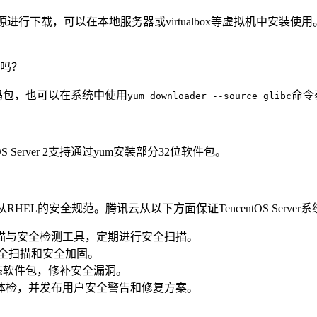
源进行下载，可以在本地服务器或virtualbox等虚拟机中安装使用。下载链接：htt
代码吗？
取源码包，也可以在系统中使用
命令
yum downloader --source glibc
tOS Server 2支持通过yum安装部分32位软件包。
容，遵从RHEL的安全规范。腾讯云从以下方面保证TencentOS Serve
描与安全检测工具，定期进行安全扫描。
r的安全扫描和安全加固。
态软件包，修补安全漏洞。
体检，并发布用户安全警告和修复方案。