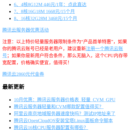
6、4核8G12M 446元/1年：点此直达
7、8核16G18M 1668元/15个月
8、16核32G28M 3468元/15个月
腾讯云服务器优惠活动
注意：以上特价轻量服务器限制条件为“产品首单特惠”，如果
你的腾讯云账号已经是老用户，建议重新
注册一个腾讯云账
号
；如果你是新用户符合条件，那么无脑入，这个CPU内存带
宽配置，价格确实便宜，值得买！
腾讯云2860元代金券
最新更新
10月优惠：腾讯云服务器价格表_轻量_CVM_GPU
腾讯云服务器轻量和CVM哪款配置值得买？
阿里云南京地域服务器速度快吗？测试IP地址来了
腾讯云OpenCloudOS安装宝塔Linux面板命令脚本
腾讯云16核CPU服务器配置有哪些？