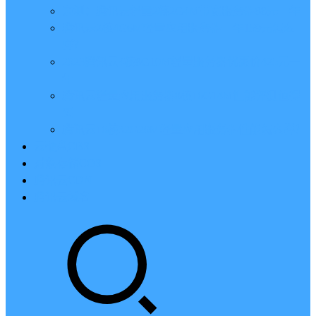
亲测：腾讯云轻量2核2G4M带宽服务器88元一年
腾讯云2核4G6M轻量应用服务器一年159元怎么
样？
2023腾讯云4核8G10M轻量服务器优惠价425元一
年
腾讯云轻量应用服务器8核16G14M性能评测值得
买
腾讯云16核32G20M轻量应用服务器性能怎么样？
云硬盘CBS
对象存储COS
腾讯云CDN
腾讯云域名