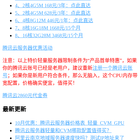
4、2核4G5M 168元/3年：点此直达
5、2核4G5M 628元/3年：点此直达
6、4核8G12M 446元/1年：点此直达
7、8核16G18M 1668元/15个月
8、16核32G28M 3468元/15个月
腾讯云服务器优惠活动
注意：以上特价轻量服务器限制条件为“产品首单特惠”，如果
你的腾讯云账号已经是老用户，建议重新
注册一个腾讯云账
号
；如果你是新用户符合条件，那么无脑入，这个CPU内存带
宽配置，价格确实便宜，值得买！
腾讯云2860元代金券
最新更新
10月优惠：腾讯云服务器价格表_轻量_CVM_GPU
腾讯云服务器轻量和CVM哪款配置值得买？
阿里云南京地域服务器速度快吗？测试IP地址来了