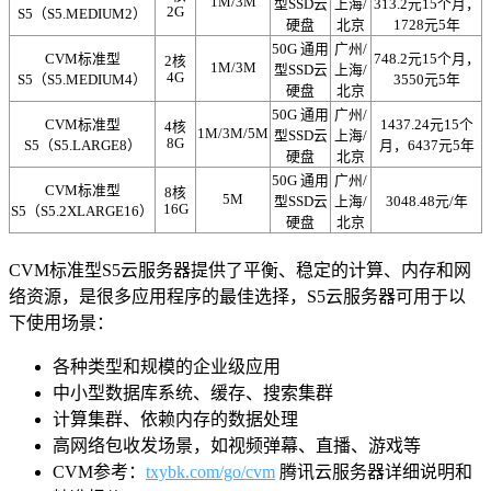
1M/3M
型SSD云
上海/
313.2元15个月，
2G
S5（S5.MEDIUM2）
硬盘
北京
1728元5年
50G 通用
广州/
CVM标准型
748.2元15个月，
2核
1M/3M
型SSD云
上海/
4G
S5（S5.MEDIUM4）
3550元5年
硬盘
北京
50G 通用
广州/
CVM标准型
1437.24元15个
4核
1M/3M/5M
型SSD云
上海/
8G
S5（S5.LARGE8）
月，6437元5年
硬盘
北京
50G 通用
广州/
CVM标准型
8核
5M
型SSD云
上海/
3048.48元/年
16G
S5（S5.2XLARGE16）
硬盘
北京
CVM标准型S5云服务器提供了平衡、稳定的计算、内存和网
络资源，是很多应用程序的最佳选择，S5云服务器可用于以
下使用场景：
各种类型和规模的企业级应用
中小型数据库系统、缓存、搜索集群
计算集群、依赖内存的数据处理
高网络包收发场景，如视频弹幕、直播、游戏等
CVM参考：
txybk.com/go/cvm
腾讯云服务器详细说明和