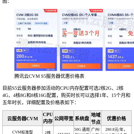
图：
腾讯云CVM S5服务器优惠价格表
目前S5云服务器参加活动的CPU内存配置可选2核2G、2核
4G、4核8G和8核16G配置，购买时长可以选择1年、15个月和
五年时长，详细配置及价格表如下：
CPU
地域
云服务器CVM
公网带宽
系统盘
优惠价格
内存
节点
50G 通用
广州/
280.8元/年，
CVM标准型
2核