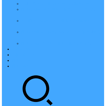
亲测：腾讯云轻量2核2G4M带宽服务器88元一年
腾讯云2核4G6M轻量应用服务器一年159元怎么
样？
2023腾讯云4核8G10M轻量服务器优惠价425元一
年
腾讯云轻量应用服务器8核16G14M性能评测值得
买
腾讯云16核32G20M轻量应用服务器性能怎么样？
云硬盘CBS
对象存储COS
腾讯云CDN
腾讯云域名