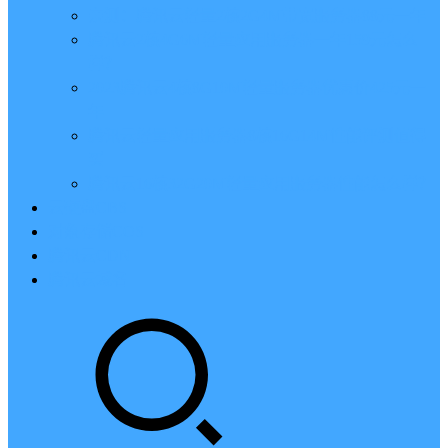
亲测：腾讯云轻量2核2G4M带宽服务器88元一年
腾讯云2核4G6M轻量应用服务器一年159元怎么
样？
2023腾讯云4核8G10M轻量服务器优惠价425元一
年
腾讯云轻量应用服务器8核16G14M性能评测值得
买
腾讯云16核32G20M轻量应用服务器性能怎么样？
云硬盘CBS
对象存储COS
腾讯云CDN
腾讯云域名