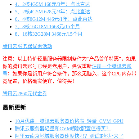
4、2核4G5M 168元/3年：点此直达
5、2核4G5M 628元/3年：点此直达
6、4核8G12M 446元/1年：点此直达
7、8核16G18M 1668元/15个月
8、16核32G28M 3468元/15个月
腾讯云服务器优惠活动
注意：以上特价轻量服务器限制条件为“产品首单特惠”，如果
你的腾讯云账号已经是老用户，建议重新
注册一个腾讯云账
号
；如果你是新用户符合条件，那么无脑入，这个CPU内存带
宽配置，价格确实便宜，值得买！
腾讯云2860元代金券
最新更新
10月优惠：腾讯云服务器价格表_轻量_CVM_GPU
腾讯云服务器轻量和CVM哪款配置值得买？
阿里云南京地域服务器速度快吗？测试IP地址来了