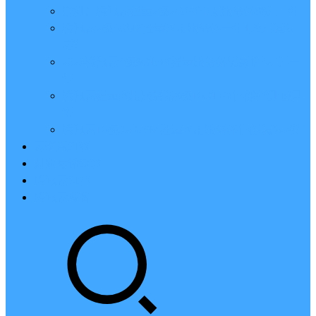
亲测：腾讯云轻量2核2G4M带宽服务器88元一年
腾讯云2核4G6M轻量应用服务器一年159元怎么
样？
2023腾讯云4核8G10M轻量服务器优惠价425元一
年
腾讯云轻量应用服务器8核16G14M性能评测值得
买
腾讯云16核32G20M轻量应用服务器性能怎么样？
云硬盘CBS
对象存储COS
腾讯云CDN
腾讯云域名