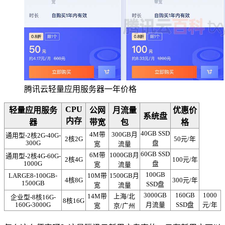
腾讯云轻量应用服务器一年价格
CPU
轻量应用服务
公网
月流量
优惠价
系统盘
内存
器
带宽
包
格
40GB SSD
4M带
300GB月
通用型-2核2G-40G-
2核2G
50元/年
300G
盘
宽
流量
60GB SSD
6M带
1000GB月
通用型-2核4G-60G-
2核4G
100元/年
1000G
盘
宽
流量
100GB
LARGE8-100GB-
10M带
1500GB月
4核8G
300元/年
1500GB
SSD盘
宽
流量
3000GB
160GB
1000
14M带
上海/北
企业型-8核16G-
8核16G
160G-3000G
月流量
SSD盘
元/年
宽
京/广州