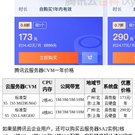
腾讯云服务器CVM一年价格
CPU
地域节
优惠
云服务器CVM
公网带宽
系统盘
内存
点
价格
标准型
广州/北
高性能
173元/
1M/3M/5M/10M
2核4G
S5（S5.MEDIUM4）
京/上海
云硬盘
年
标准型
广州/北
高性能
290元/
1M/3M/5M/10M
4核8G
S5（S5.LARGE8）
京/上海
云硬盘
年
如果是腾讯云企业用户，还可以购买云服务器SA2实例2核