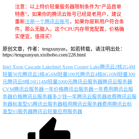
注意：以上特价轻量服务器限制条件为“产品首单
特惠”，如果你的腾讯云账号已经是老用户，建议
重新
注册一个腾讯云账号
，如果你是新用户符合条
件，那么无脑入，这个CPU内存带宽配置，价格确
实便宜，值得买！
原创文章，作者：tengxunyun，如若转载，请注明出处：
https://tengxunyun.xixibobo.com/228.html
Intel Xeon Cascade Lake
Intel Xeon Cooper Lake
腾讯云2核2G4M
轻量50元
腾讯云2核4G6M轻量100元
腾讯云4核8G10M轻量300
元
腾讯云8核16G14M轻量1000元
腾讯云服务器
腾讯云服务器
CVM
腾讯云服务器一年价格
腾讯云服务器一年费用
腾讯云服
务器价格
腾讯云服务器多少钱一年
腾讯云服务器收费
腾讯云服
务器标准型S5
腾讯云服务器租用
腾讯云服务器费用
腾讯云标
准型S5服务器
腾讯云轻量应用服务器