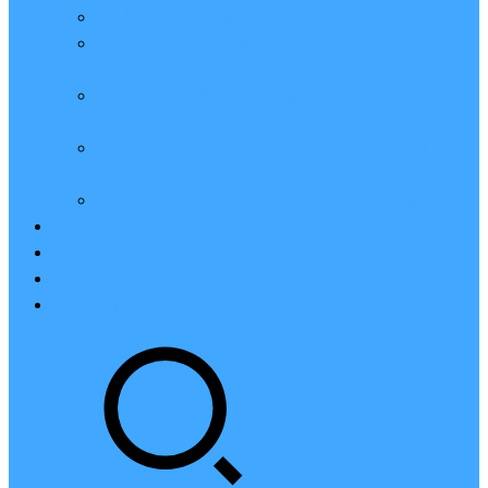
亲测：腾讯云轻量2核2G4M带宽服务器88元一年
腾讯云2核4G6M轻量应用服务器一年159元怎么
样？
2023腾讯云4核8G10M轻量服务器优惠价425元一
年
腾讯云轻量应用服务器8核16G14M性能评测值得
买
腾讯云16核32G20M轻量应用服务器性能怎么样？
云硬盘CBS
对象存储COS
腾讯云CDN
腾讯云域名