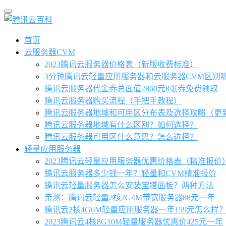
首页
云服务器CVM
2023腾讯云服务器价格表（新版收费标准）
3分钟腾讯云轻量应用服务器和云服务器CVM区别
腾讯云服务器代金券总面值2860元8张券免费领取
腾讯云服务器购买流程（手把手教程）
腾讯云服务器地域和可用区分布表及选择攻略（更
腾讯云服务器地域有什么区别？如何选择？
腾讯云服务器可用区什么意思？怎么选择？
轻量应用服务器
2023腾讯云轻量应用服务器优惠价格表（精准报价
腾讯云服务器多少钱一年？轻量和CVM精准报价
腾讯云轻量服务器怎么安装宝塔面板？两种方法
亲测：腾讯云轻量2核2G4M带宽服务器88元一年
腾讯云2核4G6M轻量应用服务器一年159元怎么样
2023腾讯云4核8G10M轻量服务器优惠价425元一年