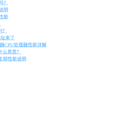
吗？
说明
性能
？
别？
地址来了
GHz)服务器CPU处理器性能详解
什么意思？
器主频性能说明