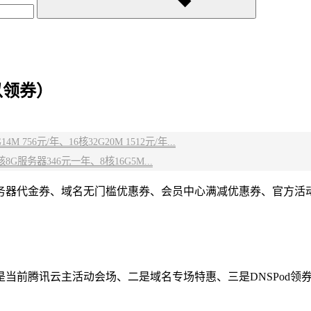
以领券）
 756元/年、16核32G20M 1512元/年...
G服务器346元一年、8核16G5M...
务器代金券、域名无门槛优惠券、会员中心满减优惠券、官方活
当前腾讯云主活动会场、二是域名专场特惠、三是DNSPod领