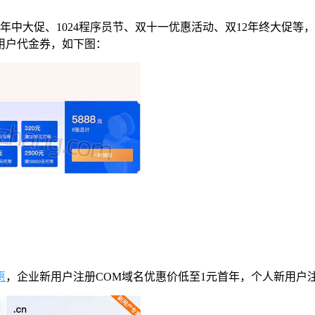
年中大促、1024程序员节、双十一优惠活动、双12年终大促
用户代金券，如下图：
惠
，企业新用户注册COM域名优惠价低至1元首年，个人新用户注册