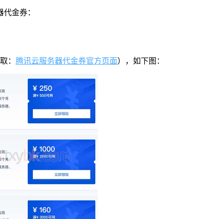
器代金券：
领取：
腾讯云服务器代金券官方页面
），如下图：