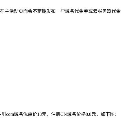
等，在主活动页面会不定期发布一些域名代金券或云服务器代金
com域名优惠价18元，注册CN域名价格8.8元，如下图：