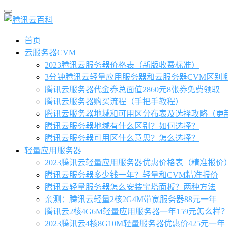
首页
云服务器CVM
2023腾讯云服务器价格表（新版收费标准）
3分钟腾讯云轻量应用服务器和云服务器CVM区别
腾讯云服务器代金券总面值2860元8张券免费领取
腾讯云服务器购买流程（手把手教程）
腾讯云服务器地域和可用区分布表及选择攻略（更
腾讯云服务器地域有什么区别？如何选择？
腾讯云服务器可用区什么意思？怎么选择？
轻量应用服务器
2023腾讯云轻量应用服务器优惠价格表（精准报价
腾讯云服务器多少钱一年？轻量和CVM精准报价
腾讯云轻量服务器怎么安装宝塔面板？两种方法
亲测：腾讯云轻量2核2G4M带宽服务器88元一年
腾讯云2核4G6M轻量应用服务器一年159元怎么样
2023腾讯云4核8G10M轻量服务器优惠价425元一年