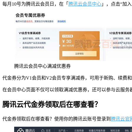
每月10号为腾讯云会员日，在「
腾讯云会员中心
」，点击“加
腾讯云会员中心满减优惠券
代金券分为V1会员和V2会员专享满减券，可用于新购、续费和
在会员中心页面不仅可以领取满减优惠券，还可以参与云服务
腾讯云代金券领取后在哪查看？
代金券领取后在哪查看？使用你的腾讯云账号登录到
腾讯云官