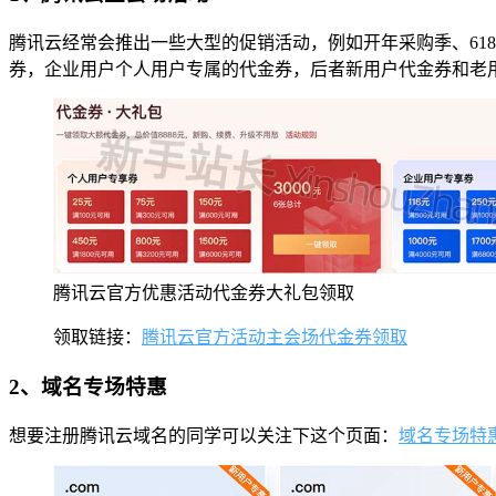
腾讯云经常会推出一些大型的促销活动，例如开年采购季、618
券，企业用户个人用户专属的代金券，后者新用户代金券和老
腾讯云官方优惠活动代金券大礼包领取
领取链接：
腾讯云官方活动主会场代金券领取
2、域名专场特惠
想要注册腾讯云域名的同学可以关注下这个页面：
域名专场特