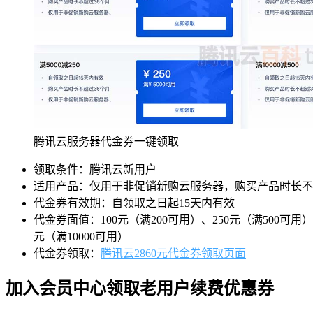
腾讯云服务器代金券一键领取
领取条件：腾讯云新用户
适用产品：仅用于非促销新购云服务器，购买产品时长不超
代金券有效期：自领取之日起15天内有效
代金券面值：100元（满200可用）、250元（满500可用）、
元（满10000可用）
代金券领取：
腾讯云2860元代金券领取页面
加入会员中心领取老用户续费优惠券