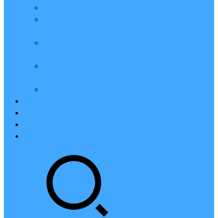
亲测：腾讯云轻量2核2G4M带宽服务器88元一年
腾讯云2核4G6M轻量应用服务器一年159元怎么
样？
2023腾讯云4核8G10M轻量服务器优惠价425元一
年
腾讯云轻量应用服务器8核16G14M性能评测值得
买
腾讯云16核32G20M轻量应用服务器性能怎么样？
云硬盘CBS
对象存储COS
腾讯云CDN
腾讯云域名