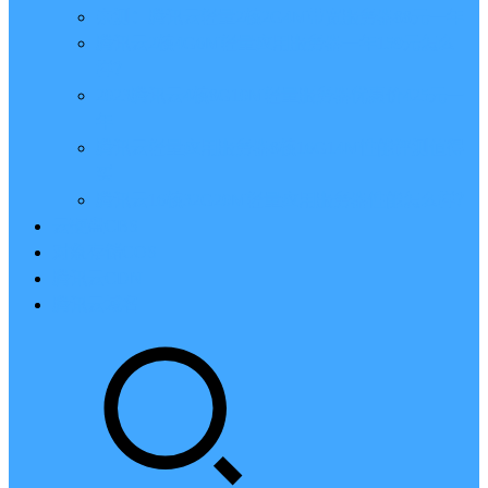
亲测：腾讯云轻量2核2G4M带宽服务器88元一年
腾讯云2核4G6M轻量应用服务器一年159元怎么
样？
2023腾讯云4核8G10M轻量服务器优惠价425元一
年
腾讯云轻量应用服务器8核16G14M性能评测值得
买
腾讯云16核32G20M轻量应用服务器性能怎么样？
云硬盘CBS
对象存储COS
腾讯云CDN
腾讯云域名