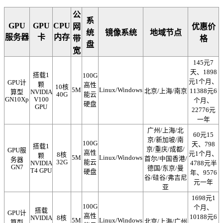
公
系
GPU
GPU
CPU
网
优惠价
统
镜像系统
地域节点
服务器
卡
内存
带
格
盘
宽
145元7
天、1898
搭载1
100G
元1个月、
GPU计
颗
高性
10核
5M
Linux/Windows
北京/上海/南京
11388元6
算型
NVIDIA
40G
能云
GN10Xp
V100
个月、
硬盘
GPU
22776元
一年
广州/上海/北
60元15
京/新加坡/南
100G
天、798
搭载1
京/重庆/成都/
GPU服
高性
元1个月、
8核
颗
5M
Linux/Windows
首尔/中国香港/
务器
32G
能云
NVIDIA
4788元半
GN7
德国/东京/曼
T4 GPU
硬盘
年、9576
谷/硅谷/弗吉尼
元一年
亚
1698元1
100G
个月、
搭载
GPU计
高性
10188元6
NVIDIA
8核
5M
Linux/Windows
北京/上海/广州
算型