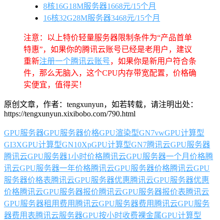
8核16G18M服务器1668元/15个月
16核32G28M服务器3468元/15个月
注意：以上特价轻量服务器限制条件为“产品首单
特惠”，如果你的腾讯云账号已经是老用户，建议
重新
注册一个腾讯云账号
，如果你是新用户符合条
件，那么无脑入，这个CPU内存带宽配置，价格确
实便宜，值得买！
原创文章，作者：tengxunyun，如若转载，请注明出处：
https://tengxunyun.xixibobo.com/790.html
GPU服务器
GPU服务器价格
GPU渲染型GN7vw
GPU计算型
GI3X
GPU计算型GN10Xp
GPU计算型GN7
腾讯云GPU服务器
腾讯云GPU服务器1小时价格
腾讯云GPU服务器一个月价格
腾
讯云GPU服务器一年价格
腾讯云GPU服务器价格
腾讯云GPU
服务器价格表
腾讯云GPU服务器优惠
腾讯云GPU服务器优惠
价格
腾讯云GPU服务器报价
腾讯云GPU服务器报价表
腾讯云
GPU服务器租用费用
腾讯云GPU服务器费用
腾讯云GPU服务
器费用表
腾讯云服务器GPU按小时收费
裸金属GPU计算型