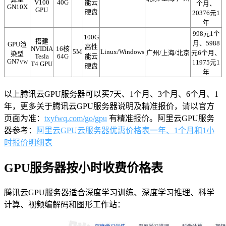
V100
40G
能云
个月、
GN10X
GPU
硬盘
20376元1
年
998元1个
100G
搭建
月、5988
GPU渲
高性
NVIDIA
16核
5M
Linux/Windows
广州/上海/北京
元6个月、
染型
Tesla
64G
能云
GN7vw
11975元1
T4 GPU
硬盘
年
以上腾讯云GPU服务器可以买7天、1个月、3个月、6个月、1
年，更多关于腾讯云GPU服务器说明及精准报价，请以官方
页面为准：
txyfwq.com/go/gpu
有精准报价。阿里云GPU服务
器参考：
阿里云GPU云服务器优惠价格表一年、1个月和1小
时报价明细表
GPU服务器按小时收费价格表
腾讯云GPU服务器适合深度学习训练、深度学习推理、科学
计算、视频编解码和图形工作站：