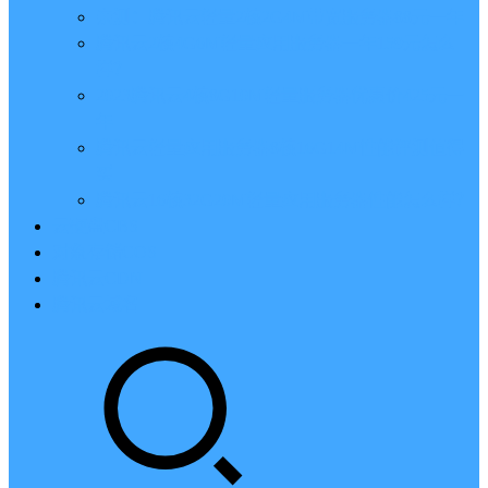
亲测：腾讯云轻量2核2G4M带宽服务器88元一年
腾讯云2核4G6M轻量应用服务器一年159元怎么
样？
2023腾讯云4核8G10M轻量服务器优惠价425元一
年
腾讯云轻量应用服务器8核16G14M性能评测值得
买
腾讯云16核32G20M轻量应用服务器性能怎么样？
云硬盘CBS
对象存储COS
腾讯云CDN
腾讯云域名