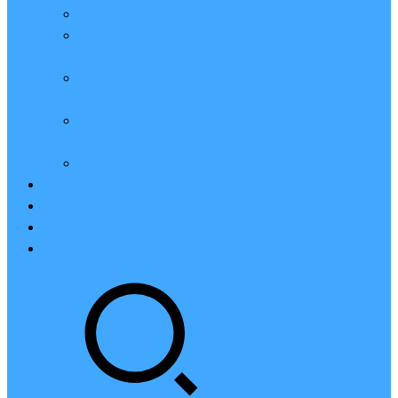
亲测：腾讯云轻量2核2G4M带宽服务器88元一年
腾讯云2核4G6M轻量应用服务器一年159元怎么
样？
2023腾讯云4核8G10M轻量服务器优惠价425元一
年
腾讯云轻量应用服务器8核16G14M性能评测值得
买
腾讯云16核32G20M轻量应用服务器性能怎么样？
云硬盘CBS
对象存储COS
腾讯云CDN
腾讯云域名