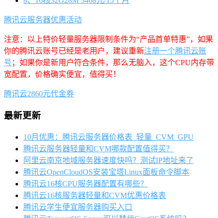
8、16核32G28M 3468元/15个月
腾讯云服务器优惠活动
注意：以上特价轻量服务器限制条件为“产品首单特惠”，如果
你的腾讯云账号已经是老用户，建议重新
注册一个腾讯云账
号
；如果你是新用户符合条件，那么无脑入，这个CPU内存带
宽配置，价格确实便宜，值得买！
腾讯云2860元代金券
最新更新
10月优惠：腾讯云服务器价格表_轻量_CVM_GPU
腾讯云服务器轻量和CVM哪款配置值得买？
阿里云南京地域服务器速度快吗？测试IP地址来了
腾讯云OpenCloudOS安装宝塔Linux面板命令脚本
腾讯云16核CPU服务器配置有哪些？
腾讯云16核服务器轻量和CVM优惠价格表
腾讯云学生便宜服务器购买入口