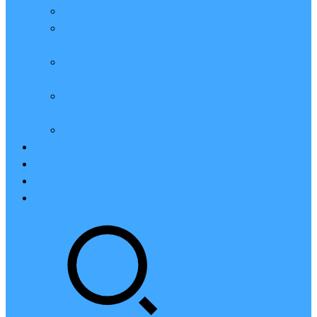
亲测：腾讯云轻量2核2G4M带宽服务器88元一年
腾讯云2核4G6M轻量应用服务器一年159元怎么
样？
2023腾讯云4核8G10M轻量服务器优惠价425元一
年
腾讯云轻量应用服务器8核16G14M性能评测值得
买
腾讯云16核32G20M轻量应用服务器性能怎么样？
云硬盘CBS
对象存储COS
腾讯云CDN
腾讯云域名