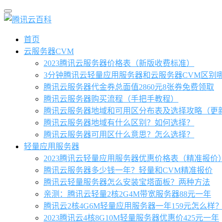
首页
云服务器CVM
2023腾讯云服务器价格表（新版收费标准）
3分钟腾讯云轻量应用服务器和云服务器CVM区别
腾讯云服务器代金券总面值2860元8张券免费领取
腾讯云服务器购买流程（手把手教程）
腾讯云服务器地域和可用区分布表及选择攻略（更
腾讯云服务器地域有什么区别？如何选择？
腾讯云服务器可用区什么意思？怎么选择？
轻量应用服务器
2023腾讯云轻量应用服务器优惠价格表（精准报价
腾讯云服务器多少钱一年？轻量和CVM精准报价
腾讯云轻量服务器怎么安装宝塔面板？两种方法
亲测：腾讯云轻量2核2G4M带宽服务器88元一年
腾讯云2核4G6M轻量应用服务器一年159元怎么样
2023腾讯云4核8G10M轻量服务器优惠价425元一年