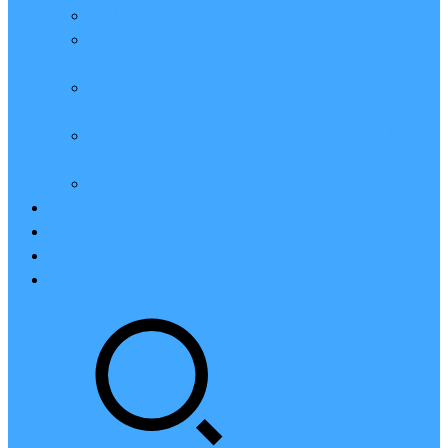
亲测：腾讯云轻量2核2G4M带宽服务器88元一年
腾讯云2核4G6M轻量应用服务器一年159元怎么
样？
2023腾讯云4核8G10M轻量服务器优惠价425元一
年
腾讯云轻量应用服务器8核16G14M性能评测值得
买
腾讯云16核32G20M轻量应用服务器性能怎么样？
云硬盘CBS
对象存储COS
腾讯云CDN
腾讯云域名