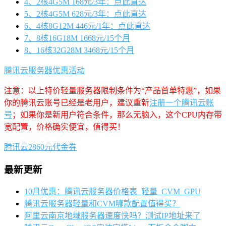
4、2核4G5M 168元/3年：点此直达
5、2核4G5M 628元/3年：点此直达
6、4核8G12M 446元/1年：点此直达
7、8核16G18M 1668元/15个月
8、16核32G28M 3468元/15个月
腾讯云服务器优惠活动
注意：以上特价轻量服务器限制条件为“产品首单特惠”，如果
你的腾讯云账号已经是老用户，建议重新
注册一个腾讯云账
号
；如果你是新用户符合条件，那么无脑入，这个CPU内存带
宽配置，价格确实便宜，值得买！
腾讯云2860元代金券
最新更新
10月优惠：腾讯云服务器价格表_轻量_CVM_GPU
腾讯云服务器轻量和CVM哪款配置值得买？
阿里云南京地域服务器速度快吗？测试IP地址来了