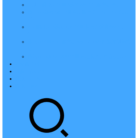
亲测：腾讯云轻量2核2G4M带宽服务器88元一年
腾讯云2核4G6M轻量应用服务器一年159元怎么
样？
2023腾讯云4核8G10M轻量服务器优惠价425元一
年
腾讯云轻量应用服务器8核16G14M性能评测值得
买
腾讯云16核32G20M轻量应用服务器性能怎么样？
云硬盘CBS
对象存储COS
腾讯云CDN
腾讯云域名