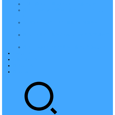
亲测：腾讯云轻量2核2G4M带宽服务器88元一年
腾讯云2核4G6M轻量应用服务器一年159元怎么
样？
2023腾讯云4核8G10M轻量服务器优惠价425元一
年
腾讯云轻量应用服务器8核16G14M性能评测值得
买
腾讯云16核32G20M轻量应用服务器性能怎么样？
云硬盘CBS
对象存储COS
腾讯云CDN
腾讯云域名