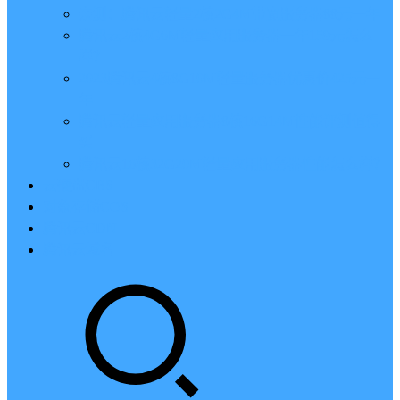
亲测：腾讯云轻量2核2G4M带宽服务器88元一年
腾讯云2核4G6M轻量应用服务器一年159元怎么
样？
2023腾讯云4核8G10M轻量服务器优惠价425元一
年
腾讯云轻量应用服务器8核16G14M性能评测值得
买
腾讯云16核32G20M轻量应用服务器性能怎么样？
云硬盘CBS
对象存储COS
腾讯云CDN
腾讯云域名