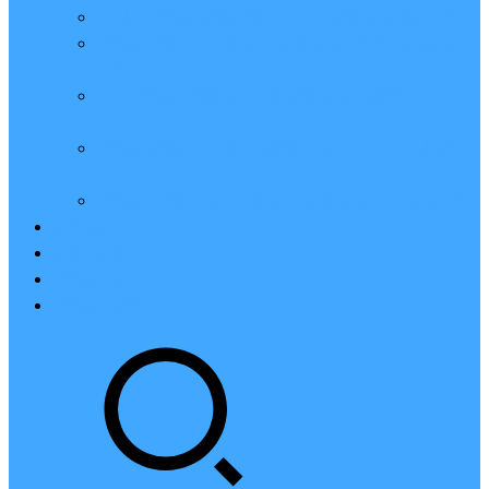
亲测：腾讯云轻量2核2G4M带宽服务器88元一年
腾讯云2核4G6M轻量应用服务器一年159元怎么
样？
2023腾讯云4核8G10M轻量服务器优惠价425元一
年
腾讯云轻量应用服务器8核16G14M性能评测值得
买
腾讯云16核32G20M轻量应用服务器性能怎么样？
云硬盘CBS
对象存储COS
腾讯云CDN
腾讯云域名