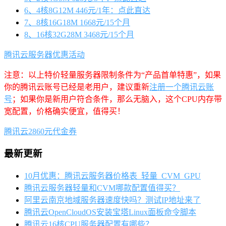
6、4核8G12M 446元/1年：点此直达
7、8核16G18M 1668元/15个月
8、16核32G28M 3468元/15个月
腾讯云服务器优惠活动
注意：以上特价轻量服务器限制条件为“产品首单特惠”，如果
你的腾讯云账号已经是老用户，建议重新
注册一个腾讯云账
号
；如果你是新用户符合条件，那么无脑入，这个CPU内存带
宽配置，价格确实便宜，值得买！
腾讯云2860元代金券
最新更新
10月优惠：腾讯云服务器价格表_轻量_CVM_GPU
腾讯云服务器轻量和CVM哪款配置值得买？
阿里云南京地域服务器速度快吗？测试IP地址来了
腾讯云OpenCloudOS安装宝塔Linux面板命令脚本
腾讯云16核CPU服务器配置有哪些？