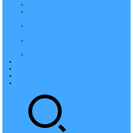
亲测：腾讯云轻量2核2G4M带宽服务器88元一年
腾讯云2核4G6M轻量应用服务器一年159元怎么
样？
2023腾讯云4核8G10M轻量服务器优惠价425元一
年
腾讯云轻量应用服务器8核16G14M性能评测值得
买
腾讯云16核32G20M轻量应用服务器性能怎么样？
云硬盘CBS
对象存储COS
腾讯云CDN
腾讯云域名