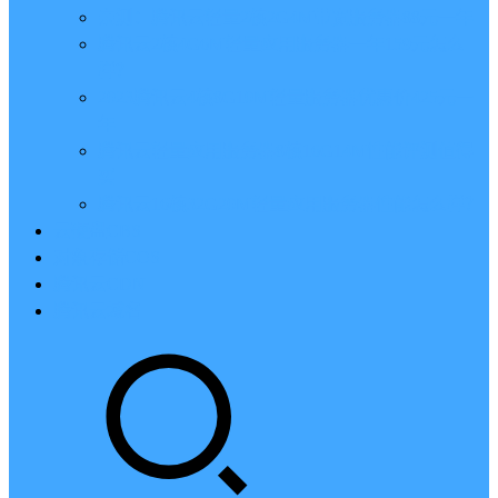
亲测：腾讯云轻量2核2G4M带宽服务器88元一年
腾讯云2核4G6M轻量应用服务器一年159元怎么
样？
2023腾讯云4核8G10M轻量服务器优惠价425元一
年
腾讯云轻量应用服务器8核16G14M性能评测值得
买
腾讯云16核32G20M轻量应用服务器性能怎么样？
云硬盘CBS
对象存储COS
腾讯云CDN
腾讯云域名